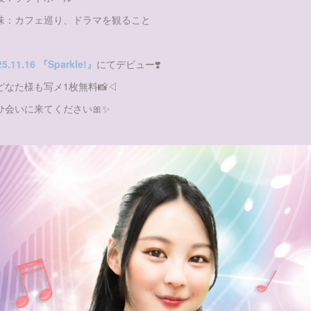
味：カフェ巡り、ドラマを観ること
25.11.16 『Sparkle!』
にてデビュー❣️
どなた様も写メ1枚無料📸◁
ひ会いに来てください🎀✨