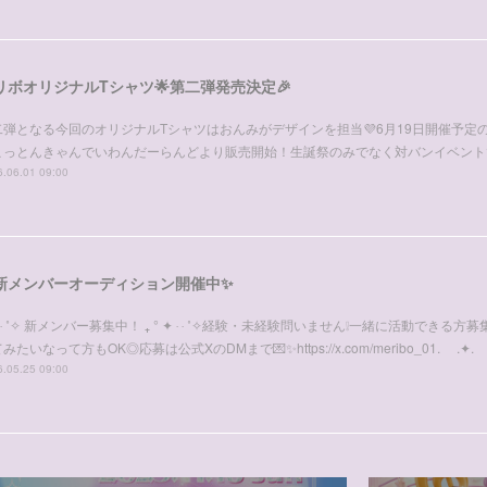
リボオリジナルTシャツ🌟第二弾発売決定🎉
二弾となる今回のオリジナルTシャツはおんみがデザインを担当💜6月19日開催予定
こっとんきゃんでいわんだーらんどより販売開始！生誕祭のみでなく対バンイベント
.06.01 09:00
新メンバーオーディション開催中✨
✦ ‧ ˚✧ 新メンバー募集中！ ₊ ° ✦ ‧ ‧ ˚✧経験・未経験問いません❕一緒に活動できる
みたいなって方もOK◎応募は公式XのDMまで💌✨https://x.com/meribo_01. .✦
.05.25 09:00