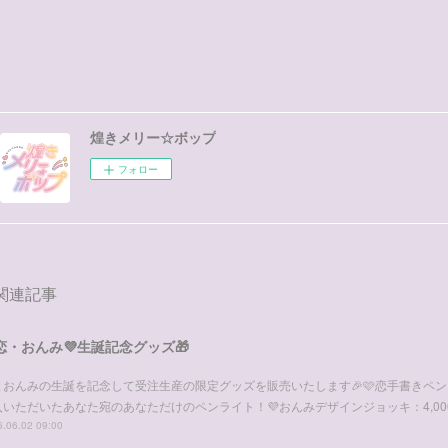
煌きメリー☆ボップ
フォロー
関連記事
恋・おんみ💜生誕記念グッズ🎁
とおんみの生誕を記念して受注生産の限定グッズを販売いたします🎉🩷恋手書きペンラ
入いただいたあなた宛のあなただけのペンライト！💜おんみデザインジョッキ：4,00
.06.02 09:00