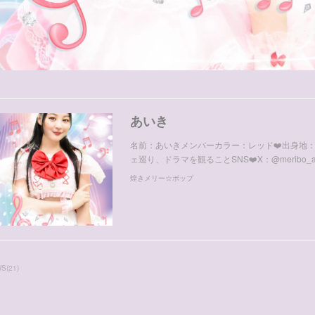
あいき
名前：あいきメンバーカラー：レッド❤️出身地
ェ巡り、ドラマを観ることSNS❤️X：@meribo_aiki❤️I
煌きメリー☆ボップ
WS
(
21
)