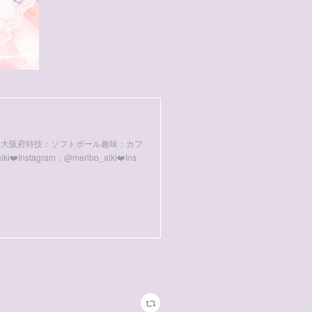
：大阪府特技：ソフトボール趣味：カフ
nstagram：@meribo_aiki❤️Ins