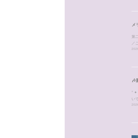
メ
第
／
2026

° 
いて
2026