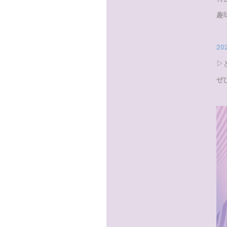
趣
20
▷
ぜ