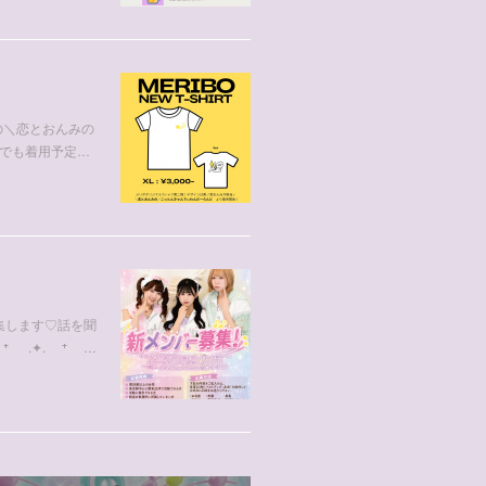
の＼恋とおんみの
でも着用予定…
方募集します♡話を聞
. ⁺ .✦. ⁺ …