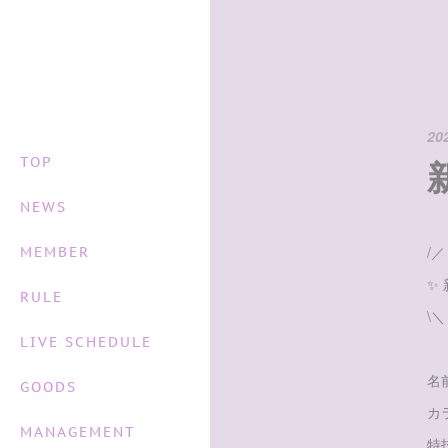
20
TOP
NEWS
/／
MEMBER
✨
RULE
\
LIVE SCHEDULE
名
GOODS
カ
MANAGEMENT
特