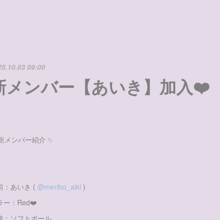
25.10.03 09:00
新メンバー【あいき】加入❤️
 新メンバー紹介 ✨
＼
前：あいき (
@meribo_aiki
)
ラー：Red❤️
技：ソフトボール