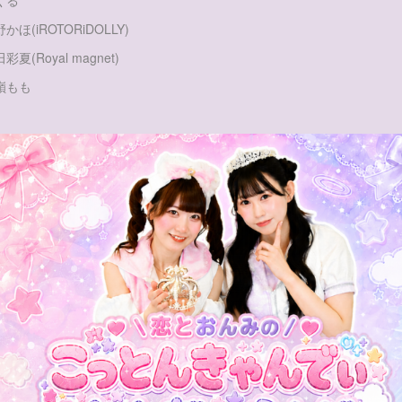
くる
かほ(iROTORiDOLLY)
彩夏(Royal magnet)
嶺もも