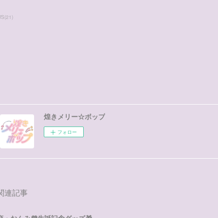
WS
(
21
)
煌きメリー☆ボップ
フォロー
関連記事
恋・おんみ💜生誕記念グッズ🎁