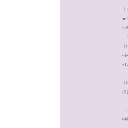
【
★
☆
・
【
※各
※
【
煌
〈
神