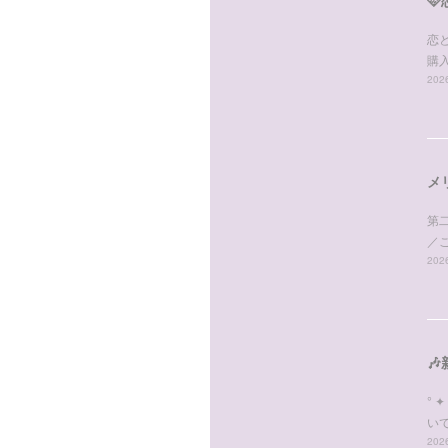
恋
購
2026
メ
第
／
2026

° 
いて
2026