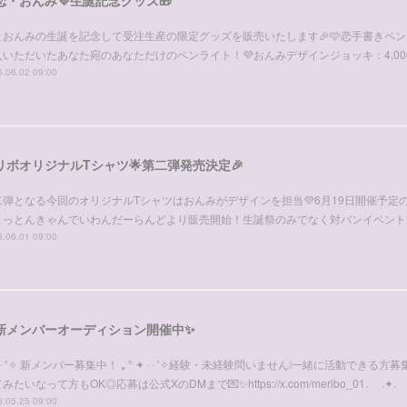
とおんみの生誕を記念して受注生産の限定グッズを販売いたします🎉🩷恋手書きペンラ
入いただいたあなた宛のあなただけのペンライト！💜おんみデザインジョッキ：4,00
.06.02 09:00
リボオリジナルTシャツ🌟第二弾発売決定🎉
二弾となる今回のオリジナルTシャツはおんみがデザインを担当💜6月19日開催予定
こっとんきゃんでいわんだーらんどより販売開始！生誕祭のみでなく対バンイベント
.06.01 09:00
新メンバーオーディション開催中✨
✦ ‧ ˚✧ 新メンバー募集中！ ₊ ° ✦ ‧ ‧ ˚✧経験・未経験問いません❕一緒に活動できる
みたいなって方もOK◎応募は公式XのDMまで💌✨https://x.com/meribo_01. .✦
.05.25 09:00