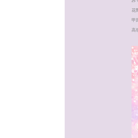
み
花野
甲田
高