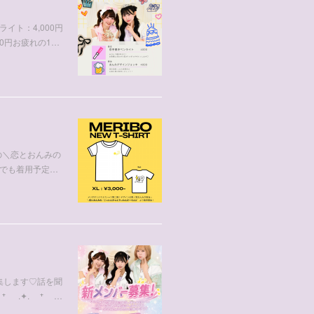
イト：4,000円
0円お疲れの1…
の＼恋とおんみの
でも着用予定…
方募集します♡話を聞
. ⁺ .✦. ⁺ …