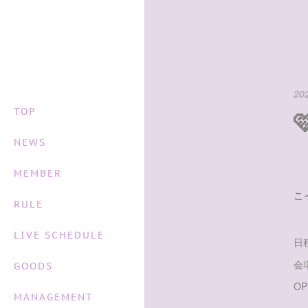
20
TOP
NEWS
＼
MEMBER
こ
RULE
LIVE SCHEDULE
日程
会
GOODS
OP
MANAGEMENT