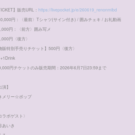
TICKET】販売URL：
https://livepocket.jp/e/260619_renonmibd
10,000円：〈最前〉Tシャツ(サイン付き) / 囲みチェキ / お礼動画
3,000円：〈前方〉囲み写メ
1,000円〈後方〉
物販特別手売りチケット】500円〈後方〉
+1Drink
10,000円チケットのみ販売期間：2026年6月7日23:59まで
出演】
きメリー☆ボップ
コラボゲスト〉
谷あいき