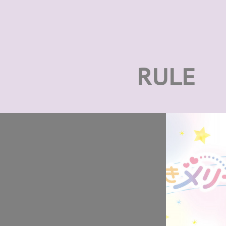
RULE
2025.11.11 04:00
ライブ撮影
いて💖
🎵ライブ中の撮影について📷☑️ライ
渡しく…
ブ中の撮影は【静止画】のみ撮影…