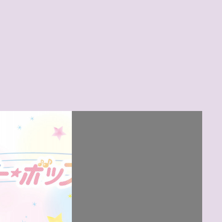
2025.11.11 04:00
特典会
チェキ券1：1,000円🎫１枚出し【ノ
ーマルチェキ】 or 【カメラ静止…