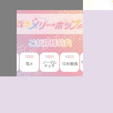
可・無記
禁止【…